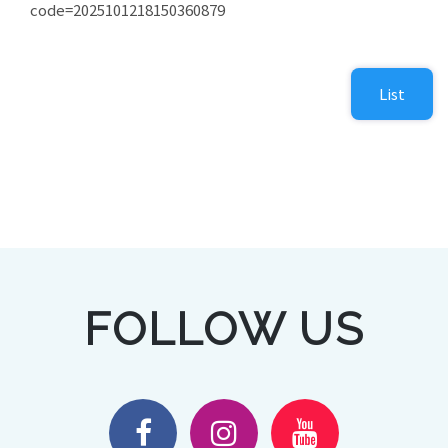
code=2025101218150360879
List
FOLLOW US