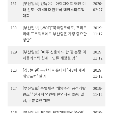
131
[부산일보] 번뜩이는 아이디어로 해양 미
2020-
래 선도…제4회 대한민국 해양스타트업
02-27
대회
130
[부산일보] [WOF]“북극항로에도, 프리모
2019-
리에 프로젝트에도 부산항은 가장 중요한
11-12
항만”
129
[부산일보] "매주 신용카드 한 장 분량 미
2019-
세플라스틱 섭취…인류 재앙될 것"
11-12
128
[경남매일] 부산시 해운대서 '제3회 세계
2019-
해양포럼' 열려
11-12
127
[부산일보] 특별세션 ‘해양수산 공적개발
2019-
원조’ “전세계 연안에 천연자원 35% 밀
11-12
집, 무분별한 해안
126
[부산일보] 제13회 세계해양포럼(WOF)
2019-