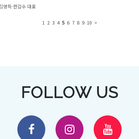
김영득·한갑수 대표
1
2
3
4
5
6
7
8
9
10
>
FOLLOW US