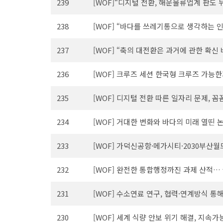
239
[WOF]“디지털 전환, 해운물류업계 판도
238
[WOF] “바다를 쓰레기통으로 생각하는 
237
[WOF] “축의 대전환은 과거에 관한 확신
236
[WOF] 크루즈 세션 한국형 크루즈 가능
235
[WOF] 디지털 전환 따른 일자리 문제, 
234
[WOF] 거대한 변화와 바다의 미래 열띤 
233
[WOF] 가덕신공항·메가시티·2030부산
232
[WOF] 완전한 통합행정까진 과제 산적…
231
[WOF] 수소연료 연구, 협력·연계방식 통
230
[WOF] 세계 식량 안보 위기 해결, 지속