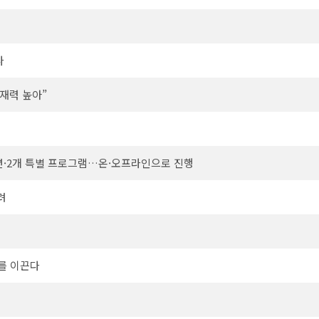
다
잠재력 높아”
세션·2개 특별 프로그램…온·오프라인으로 진행
려
화를 이끈다