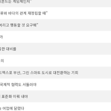
 뒤흔드는 게임체인저”
인류와 바다의 관계 재정립할 때”
 버리고 행동할 것 요구해”
한가
꼼꼼한 대비를
논의
월드엑스포 부산, 그린 스마트 도시로 대전환하는 기회
 국제적 협력도 서둘러야
해 표준화 이뤄 내야
가능 어업에 달렸다