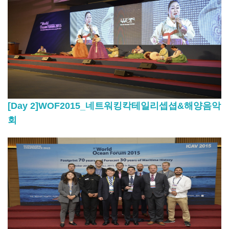
[Day 2]WOF2015_네트워킹칵테일리셉셥&해양음악
회