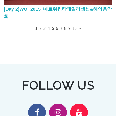
[Day 2]WOF2015_네트워킹칵테일리셉셥&해양음악
회
1
2
3
4
5
6
7
8
9
10
>
FOLLOW US