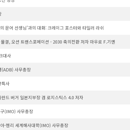
상
 '나의 문어 선생님'과의 대화: 크레이그 포스터와 타일러 라쉬
결, 오션 트랜스포메이션 - 2030 축의전환 저자 마우로 F.기옌
마크대사
ADB) 사무총장
해양특사
 롤란드 버거 일본지부장 겸 로지스틱스 4.0 저자
구(IMO) 사무총장
비아-헨리 세계해사대학(IMO) 사무총장