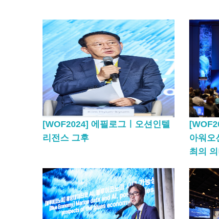
[WOF2024] 에필로그ㅣ오션인텔
[WOF
리전스 그후
아워오션
최의 