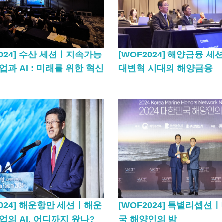
2024] 수산 세션ㅣ지속가능
[WOF2024] 해양금융 
업과 AI : 미래를 위한 혁신
대변혁 시대의 해양금융
2024] 해운항만 세션ㅣ해운
[WOF2024] 특별리셉션
업의 AI, 어디까지 왔나?
국 해양인의 밤