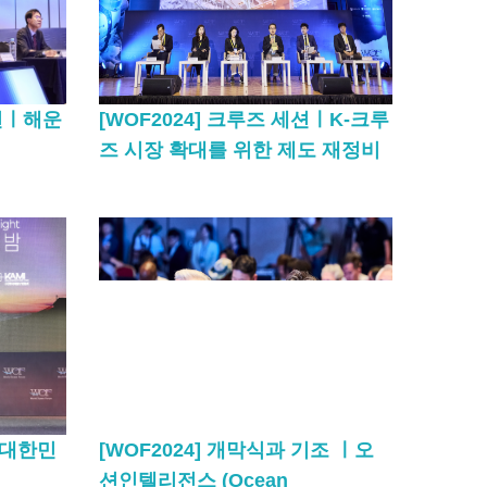
세션ㅣ해운
[WOF2024] 크루즈 세션ㅣK-크루
즈 시장 확대를 위한 제도 재정비
ㅣ대한민
[WOF2024] 개막식과 기조 ㅣ오
션인텔리전스 (Ocean