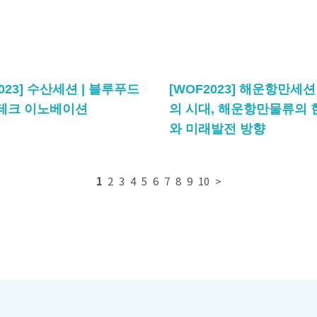
2023] 수산세션 | 블루푸드
[WOF2023] 해운항만세션 
드테크 이노베이션
의 시대, 해운항만물류의
와 미래발전 방향
1
2
3
4
5
6
7
8
9
10
>