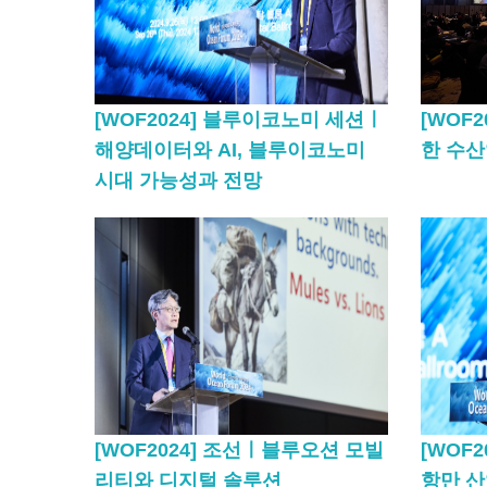
[WOF2024] 블루이코노미 세션ㅣ
[WOF
해양데이터와 AI, 블루이코노미
한 수산
시대 가능성과 전망
[WOF2024] 조선ㅣ블루오션 모빌
[WOF
리티와 디지털 솔루션
항만 산