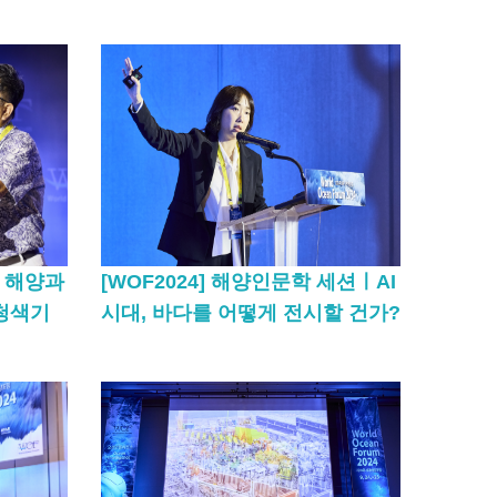
션ㅣ해양과
[WOF2024] 해양인문학 세션ㅣAI
 청색기
시대, 바다를 어떻게 전시할 건가?